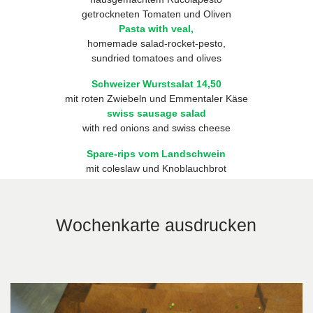
getrockneten Tomaten und Oliven
Pasta with veal,
homemade salad-rocket-pesto,
sundried tomatoes and olives
Schweizer Wurstsalat 14,50
mit roten Zwiebeln und Emmentaler Käse
swiss sausage salad
with red onions and swiss cheese
Spare-rips vom Landschwein
mit coleslaw und Knoblauchbrot
sparerips
with coleslaw and garlicbread
Wochenkarte ausdrucken
Frische Erdbeeren € 8,50
mit hausgemachtem Joghurteis
Fresh strawberries
with homemade yoghurt-icecream
Hausgemachtes Eis je Große Kugel € 4,00
Vanille, Schokolade, Zitrone,