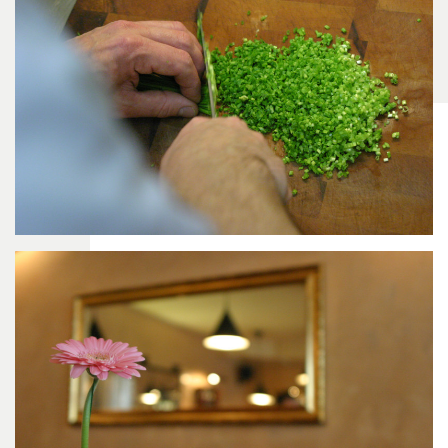
vegan: Erdbeere, Cassis,
Homemade icecream
, vanilla, chocolate, lemon,
strawberry, black currant
Änderungen vorbehalten